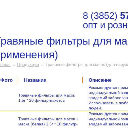
8 (3852)
5
опт и роз
Травяные фильтры для ма
применения)
авная
→
Продукция
→ Травяные фильтры для масок (для наруж
Фото
Название
Описание
Рекомендуется приме
индивидуальной защ
Травяные фильтры для масок
эпидемий заболеван
1,5г * 20 фильтр-пакетов
Использовать в люб
людей.
Рекомендуется приме
Травяные фильтры для масок +
индивидуальной защ
маска (белая) 1,5г * 10 фильтр-
эпидемий заболеван