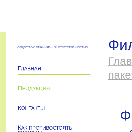
Фил
ОБЩЕСТВО С ОГРАНИЧЕННОЙ ОТВЕТСТВЕННОСТЬЮ
Гла
Г
ЛАВНАЯ
паке
П
РОДУКЦИЯ
К
ОНТАКТЫ
Ф
К
АК ПРОТИВОСТОЯТЬ