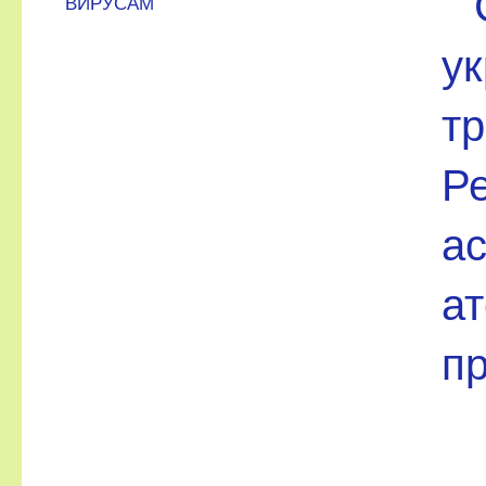
ВИРУСАМ
у
т
Ре
ас
ат
п