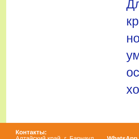
Д
к
но
ум
о
х
Контакты:
Алтайский край, г. Барнаул
WhatsApp /