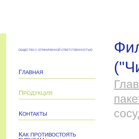
Фил
ОБЩЕСТВО С ОГРАНИЧЕННОЙ ОТВЕТСТВЕННОСТЬЮ
("Ч
Г
ЛАВНАЯ
Гла
П
РОДУКЦИЯ
паке
сосу
К
ОНТАКТЫ
К
АК ПРОТИВОСТОЯТЬ