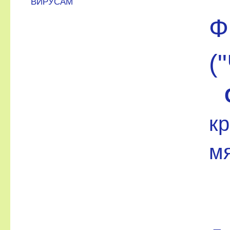
ВИРУСАМ
Ф
(
кр
мя