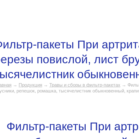
ильтр-пакеты При артрит
ерезы повислой, лист бр
тысячелистник обыкновен
авная
→
Продукция
→
Травы и сборы в фильтр-пакетах
→ Фильт
усники, репешок, ромашка, тысячелистник обыкновенный, крапи
Фильтр-пакеты При артр