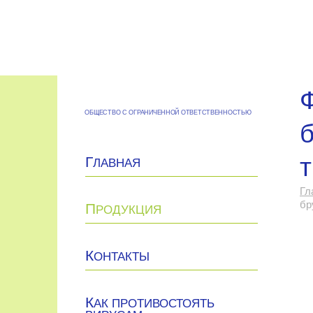
Ф
ОБЩЕСТВО С ОГРАНИЧЕННОЙ ОТВЕТСТВЕННОСТЬЮ
б
Г
ЛАВНАЯ
Гл
бр
П
РОДУКЦИЯ
К
ОНТАКТЫ
К
АК ПРОТИВОСТОЯТЬ