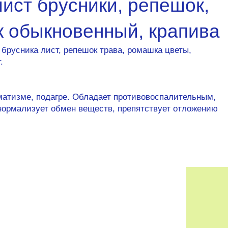
лист брусники, репешок,
к обыкновенный, крапива
 брусника лист, репешок трава, ромашка цветы,
.
вматизме, подагре. Обладает противовоспалительным,
рмализует обмен веществ, препятствует отложению