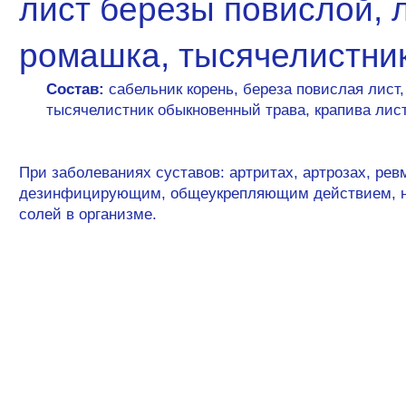
лист березы повислой, 
ромашка, тысячелистни
Состав:
сабельник корень, береза повислая лист,
тысячелистник обыкновенный трава, крапива лист
При заболеваниях суставов: артритах, артрозах, ре
дезинфицирующим, общеукрепляющим действием, но
солей в организме.