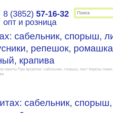
8 (3852)
57-16-32
опт и розница
ах: сабельник, спорыш, л
усники, репешок, ромашка
ный, крапива
р-пакеты При артритах: сабельник, спорыш, лист березы повис
ва
итах: сабельник, спорыш,