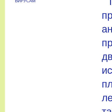
ВИРУСАМ
пр
а
пр
д
ис
пл
ле
та