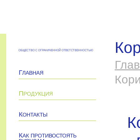
Кор
ОБЩЕСТВО С ОГРАНИЧЕННОЙ ОТВЕТСТВЕННОСТЬЮ
Гла
Г
ЛАВНАЯ
Кори
П
РОДУКЦИЯ
К
ОНТАКТЫ
К
К
АК ПРОТИВОСТОЯТЬ