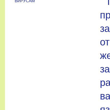
ВИРУСАМ
п
за
от
же
за
ра
в
я