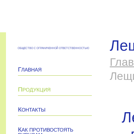
Ле
ОБЩЕСТВО С ОГРАНИЧЕННОЙ ОТВЕТСТВЕННОСТЬЮ
Гла
Г
ЛАВНАЯ
Лещи
П
РОДУКЦИЯ
К
ОНТАКТЫ
Л
К
АК ПРОТИВОСТОЯТЬ