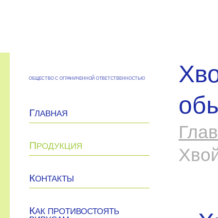
Хво
ОБЩЕСТВО С ОГРАНИЧЕННОЙ ОТВЕТСТВЕННОСТЬЮ
об
Г
ЛАВНАЯ
Гла
П
РОДУКЦИЯ
Хвой
К
ОНТАКТЫ
К
АК ПРОТИВОСТОЯТЬ