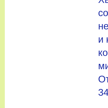
со
н
и
ко
ми
От
34