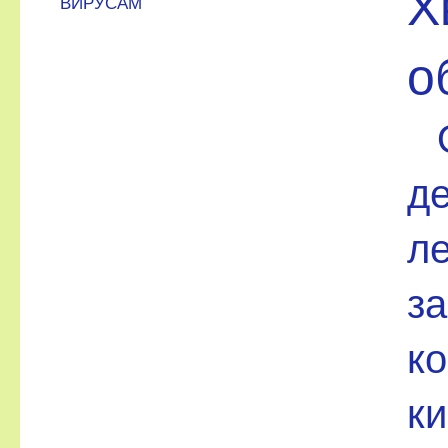
Х
ВИРУСАМ
о
д
л
за
ко
ки