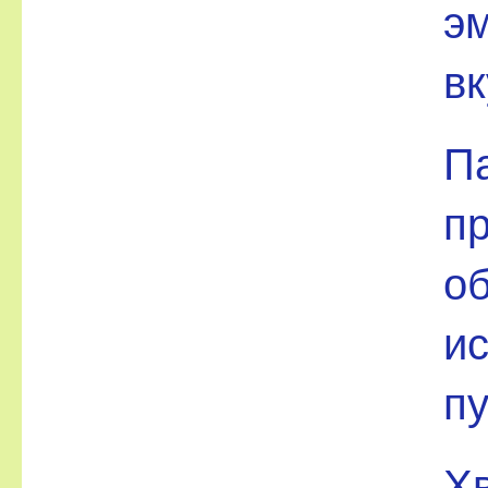
эм
вк
П
п
о
и
пу
Х