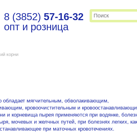
8 (3852)
57-16-32
опт и розница
ий корни
го обладает мягчительным, обволакивающим,
кивающим, кровоочистительным и кровоостанавливающ
ни и корневища пырея применяются при водянке, болез
ыря, мочевых и желчных путей, при болезнях легких, ка
оостанавливающее при маточных кровотечениях.