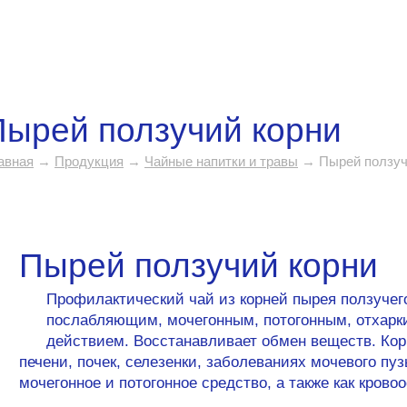
Пырей ползучий корни
авная
→
Продукция
→
Чайные напитки и травы
→ Пырей ползуч
Пырей ползучий корни
Профилактический чай из корней пырея ползуче
послабляющим, мочегонным, потогонным, отхар
действием. Восстанавливает обмен веществ. Кор
печени, почек, селезенки, заболеваниях мочевого пуз
мочегонное и потогонное средство, а также как кров