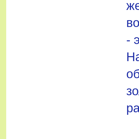
же
в
- 
На
о
зо
ра