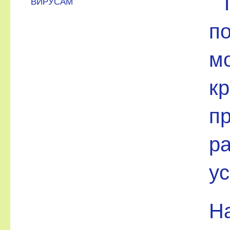
ВИРУСАМ
п
м
к
п
р
ус
На