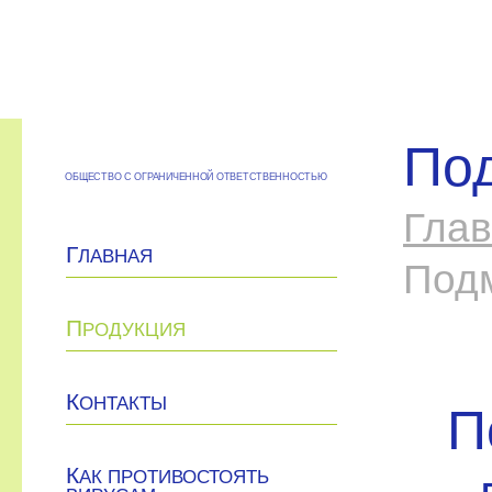
Под
ОБЩЕСТВО С ОГРАНИЧЕННОЙ ОТВЕТСТВЕННОСТЬЮ
Гла
Г
ЛАВНАЯ
Подм
П
РОДУКЦИЯ
К
ОНТАКТЫ
П
К
АК ПРОТИВОСТОЯТЬ