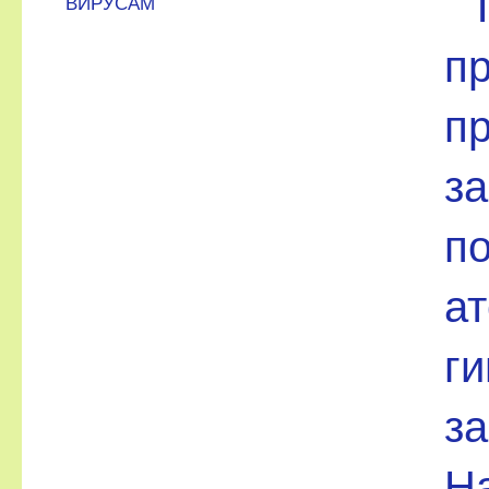
ВИРУСАМ
п
п
за
п
ат
ги
з
На