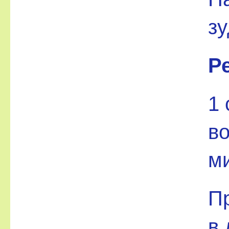
зу
Р
1 
во
ми
Пр
в 